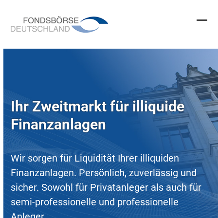
Skip
to
content
Ope
Clos
mobi
mobi
men
men
Ihr Zweitmarkt für illiquide
Finanzanlagen
Wir sorgen für Liquidität Ihrer illiquiden
Finanzanlagen. Persönlich, zuverlässig und
sicher. Sowohl für Privatanleger als auch für
semi-professionelle und professionelle
Anleger.