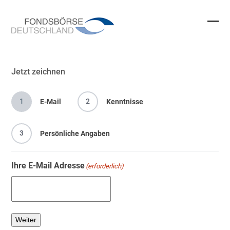
Skip
to
content
Ope
Clos
mobi
mobi
men
men
Jetzt zeichnen
1
2
E-Mail
Kenntnisse
3
Persönliche Angaben
Ihre E-Mail Adresse
(erforderlich)
Weiter