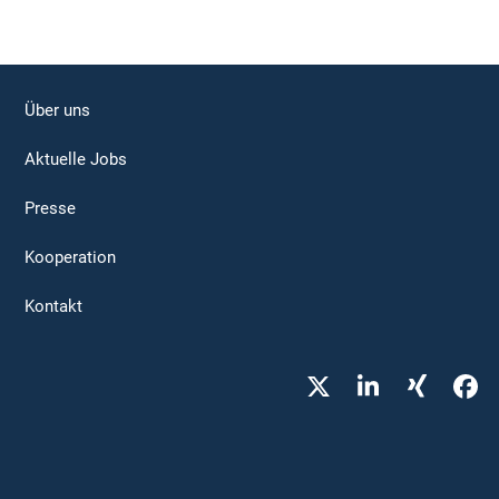
Über uns
Aktuelle Jobs
Presse
Kooperation
Kontakt
Twitter
LinkedIn
Xing
Fa